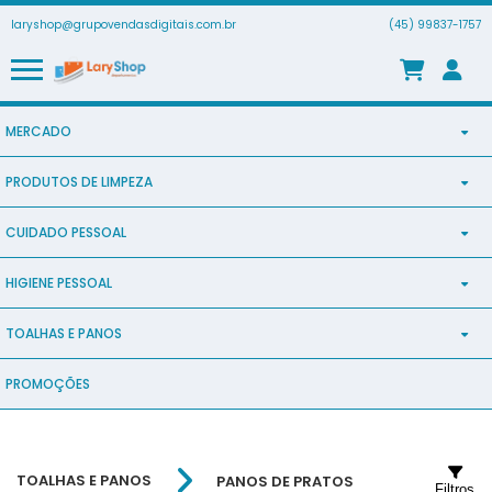
laryshop@grupovendasdigitais.com.br
(45) 99837-1757
MERCADO
PRODUTOS DE LIMPEZA
BISCOITOS
CUIDADO PESSOAL
PURO CUIDADO
DOCE DE LEITE
HIGIENE PESSOAL
CREME PARA PENTEAR
SABÃO LIQUIDO
TORRADAS
TOALHAS E PANOS
LENÇOS UMEDECIDOS
KIT SHAMPOO + CONDICIONADOR
SABÃO EM PÓ
SOPÃO
PROMOÇÕES
TOALHAS
SHAMPOO E CUIDADOS CAPILAR
SHAMPOO
AMACIANTES
ENERGÉTICO
PANOS DE PRATOS
TOALHAS DE ROSTO
SABONETES
CONDICIONADOR
DETERGENTES
TOALHAS E PANOS
PANOS DE PRATOS
TOALHAS DE BANHO
FRAUDA
MÁSCARA DE TRATAMENTO
Filtros
LIMPADORES MULTIUSO