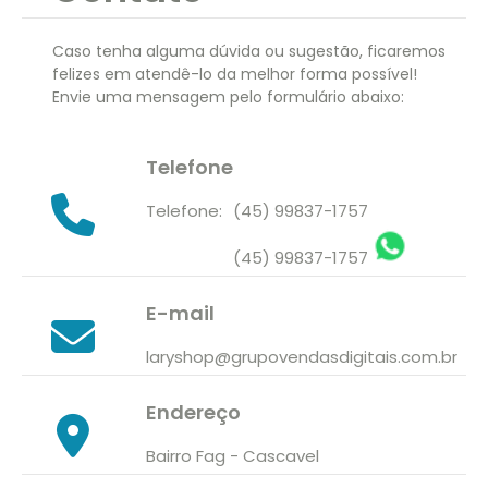
JOGO DE TOALHAS 2 PEÇAS
PAPEIS HIGIENICOS
TALCO PARA OS PÉS
Caso tenha alguma dúvida ou sugestão, ficaremos
SAPONÁCEOS
felizes em atendê-lo da melhor forma possível!
Envie uma mensagem pelo formulário abaixo:
JOGO DE TOALHAS 3 PEÇAS
LIXA ESFOLIADORA ELETRICA
ALVEJANTES
JOGO DE TOALHAS 4 PEÇAS
REPELENTES
ALCOOL PERFUMADOS
Telefone
JOGO DE TOALHAS 5 PEÇAS
UMIDIFICADOR DE AR
SECANTE ABRILHANTADOR
Telefone:
(45) 99837-1757
JOGO DE TOALHAS 6 PEÇAS
DESINFETANTES
(45) 99837-1757
JOGO DE TOALHAS 8 PEÇAS
E-mail
JOGO DE TOALHAS 9 PEÇAS
laryshop@grupovendasdigitais.com.br
JOGO DE TOALHAS 10 PEÇAS
Endereço
Bairro Fag - Cascavel
JOGO DE TOALHAS 12 PEÇAS