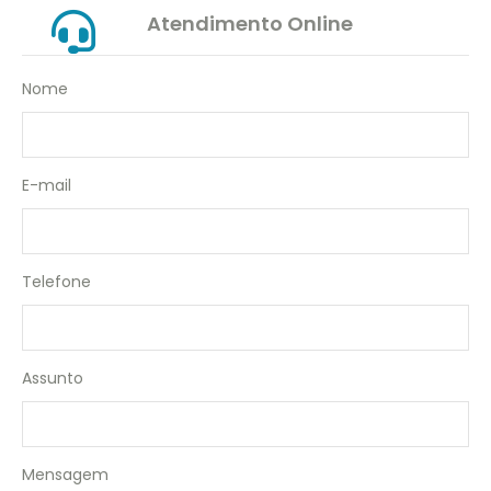
JOGO DE TOALHAS 16 PEÇAS
Atendimento Online
JOGO DE TOALHAS 18 PEÇAS
Nome
JOGO DE TOALHAS 20 PEÇAS
JOGO DE TOALHAS 24 PEÇAS
E-mail
Telefone
Assunto
Mensagem